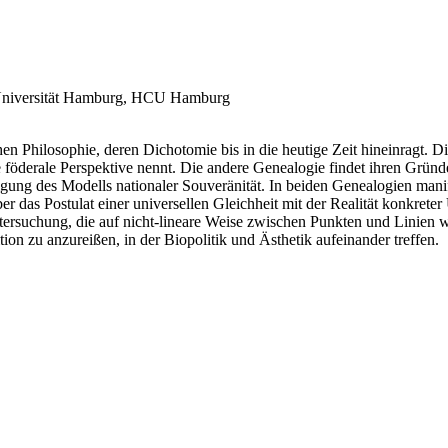
 Universität Hamburg, HCU Hamburg
chen Philosophie, deren Dichotomie bis in die heutige Zeit hineinragt.
öderale Perspektive nennt. Die andere Genealogie findet ihren Gründer
eidigung des Modells nationaler Souveränität. In beiden Genealogien man
 das Postulat einer universellen Gleichheit mit der Realität konkreter 
ntersuchung, die auf nicht-lineare Weise zwischen Punkten und Linien
n zu anzureißen, in der Biopolitik und Ästhetik aufeinander treffen.