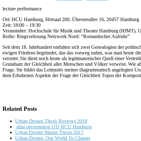
lecture performance
Ort: HCU Hamburg, Hörsaal 200, Überseeallee 16, 20457 Hamburg
Zeit: 18:00 – 19:30
Veranstalter: Hochschule für Musik und Theater Hamburg (HfMT),
Reihe: Ringvorlesung Netzwerk Nord: “Romantischer Aufruhr”
Seit dem 18. Jahrhundert entfalten sich zwei Genealogien der politis
ewigen Friedens begründet, das das vorweg nahm, was man heute die f
verortet. Sie dient noch heute als legitimatorischer Quell einer Vert
Grundsatz der Gleichheit aller Menschen und Völker verweist. Wie aber
Frage. Sie bildet das Leitmotiv meiner diagrammatisch angelegten U
dem Erhabenen Aspekte der Frage der Gleichheit Topos der Kompositio
Related Posts
Urban Design Thesis Reviews 2018
atlas presentation UD HCU Hamburg
Urban Design Master Thesis 2017
Urban Design: Our World To Change