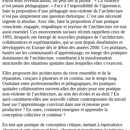
Parmi leurs revendications, on peut lire la phrase : « La violence
n’est jamais pédagogique. » Face à l’impossibilité de l’ignorance,
faire la proposition d’une pédagogie non-violente de l’architecture
n’est pas simplement une question rhétorique. C’est une nécessité
urgente et absolue. Avec elle, faire la proposition d’une pratique
consciente, engagée, empathique et joyeuse de l’architecture est tout
aussi essentiel. Ces mouvements sociaux récents rappellent ceux de
1995, desquels ont émergé de nouvelles pratiques de l’architecture,
collaboratives et expérimentales, qui se sont depuis disséminées et
développées en Europe dès le début des années 2000. Ces pratiques,
basées sur les communautés d’apprentissage, en marge des pratiques
dominantes de l’architecture, contribuent à la transformation
structurelle des situations spatiales dans lesquelles elles s’exercent.
Elles proposent des architectures du vivre ensemble et de la
réparation, conçues à plusieurs et en continu, sur le temps long.
Ondulant entre professionnelles et pédagogiques, les pratiques
spatiales collaboratives ouvrent-elles des pistes pour une pratique
non-violente de l’architecture, au sein des écoles et au-delà ? En
quoi constituent-elles une nouvelle culture contemporaine du travail
basé sur l’apprentissage convivial dans une économie post-
productive ? En outre, comment enseigner et apprendre la
conception collective et continue ?
En tant que pratique de conception critique, mettant à équivalence
observer et agir, penser et faire, observer et transformer, le principe «