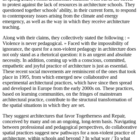
to protest against the lack of resources in architecture schools. They
questioned together schools’ ability, in their current form, to respond
to contemporary issues arising from the climate and energy
emergency, as well as the way in which they receive architecture
teaching.
Along with their claims, they collectively stated the following : «
Violence is never pedagogical. » Faced with the impossibility of
ignorance, the quest for a non-violent pedagogy in architecture does
not only stand as a rhetorical question: it is an urgent and absolute
necessity. In addition, coming up with a conscious, committed,
empathetic and joyful practice of architecture is just as essential.
These recent social movements are reminiscent of the ones that took
place in 1995, from which emerged new collaborative and
experimental architectural practices, which have since then spread
and developed in Europe from the early 2000s on. These practices,
based on learning communities, on the fringes of mainstream
architectural practice, contribute to the structural transformation of
the spatial situations in which they are set.
They suggest architectures that favor Togetherness and Repair,
conceived by many and on an ongoing, long-term basis. Navigating
between professional and pedagogical perspectives, do collaborative
spatial practices suggest new pathways for a non-violent practice of
architecture, within schools and beyond ? In what way / To what