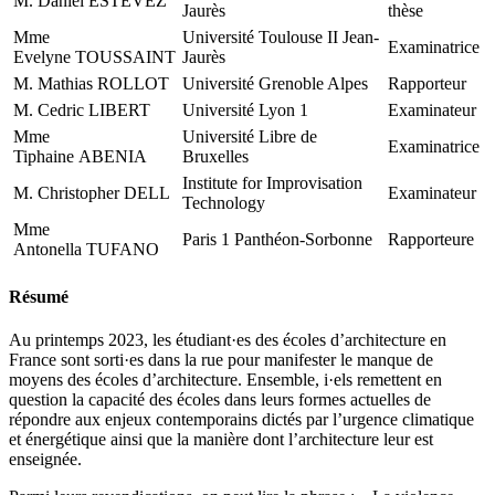
M. Daniel ESTEVEZ
Jaurès
thèse
Mme
Université Toulouse II Jean-
Examinatrice
Evelyne TOUSSAINT
Jaurès
M. Mathias ROLLOT
Université Grenoble Alpes
Rapporteur
M. Cedric LIBERT
Université Lyon 1
Examinateur
Mme
Université Libre de
Examinatrice
Tiphaine ABENIA
Bruxelles
Institute for Improvisation
M. Christopher DELL
Examinateur
Technology
Mme
Paris 1 Panthéon-Sorbonne
Rapporteure
Antonella TUFANO
Résumé
Au printemps 2023, les étudiant·es des écoles d’architecture en
France sont sorti·es dans la rue pour manifester le manque de
moyens des écoles d’architecture. Ensemble, i·els remettent en
question la capacité des écoles dans leurs formes actuelles de
répondre aux enjeux contemporains dictés par l’urgence climatique
et énergétique ainsi que la manière dont l’architecture leur est
enseignée.