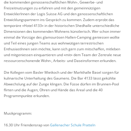
die kommenden genossenschaftlichen Wohn-, Gewerbe- und
Freizeitnutzungen zu erfahren und mit den gemeinnützigen
EntwicklerInnen der Logis Suisse AG und den genossenschaftlichen
Entwicklungspartnern ins Gespräch zu kommen. Zudem erprobt das
temporäre «Hotel 4133» in der historischen Shedhalle unterschiedliche
Dimensionen des kommenden Wohnens künstlerisch. Wer schon immer
einmal die Vorzüge des glamourösen Hallen-Camping geniessen wollte
und Teil eines jungen Teams aus wohnwütigen terrestrischen
EnthusiastInnen sein möchte, kann sich gern zum mitschaffen, mitleben
und mitgeniessen einquartieren und «mit» dem Team der Zentrale neue
ressourcenschonende Wohn-, Arbeits- und Daseinsformen erkunden.
Die Kollegen vom Basler Mietkoch und der Markthalle Basel sorgen für
kulinarische Unterhaltung des Gaumens. Die Bar 4133 lässt gekühlte
Abwechslung auf der Zunge klingen. Die Füsse dürfen im Brunnen-Pool
flirten und die Augen, Ohren und Hände das Areal und die 40
Programmpunkte erkunden.
Musikprogramm:
16.30 Uhr Friendensrap von
Gallenacher Schule Pratteln