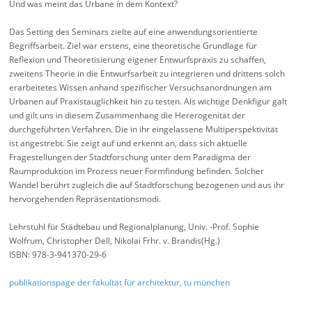
Und was meint das Urbane in dem Kontext?
Das Setting des Seminars zielte auf eine anwendungsorientierte
Begriffsarbeit. Ziel war erstens, eine theoretische Grundlage für
Reflexion und Theoretisierung eigener Entwurfspraxis zu schaffen,
zweitens Theorie in die Entwurfsarbeit zu integrieren und drittens solch
erarbeitetes Wissen anhand spezifischer Versuchsanordnungen am
Urbanen auf Praxistauglichkeit hin zu testen. Als wichtige Denkfigur galt
und gilt uns in diesem Zusammenhang die Hererogenität der
durchgeführten Verfahren. Die in ihr eingelassene Multiperspektivität
ist angestrebt. Sie zeigt auf und erkennt an, dass sich aktuelle
Fragestellungen der Stadtforschung unter dem Paradigma der
Raumproduktion im Prozess neuer Formfindung befinden. Solcher
Wandel berührt zugleich die auf Stadtforschung bezogenen und aus ihr
hervorgehenden Repräsentationsmodi.
Lehrstuhl für Städtebau und Regionalplanung, Univ. -Prof. Sophie
Wolfrum, Christopher Dell, Nikolai Frhr. v. Brandis(Hg.)
ISBN: 978-3-941370-29-6
publikationspage der fakultät für architektur, tu münchen