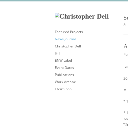
S
Al
Featured Projects
News Journal
A
Christopher Dell
IFIT
Pos
ENW Label
Fe
Event Dates
Publications
20
Work Archive
ENW Shop
Mi
* 
* 
Ju
“O