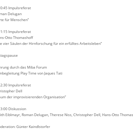
10:45 Impulsreferat
man Delugan
rte für Menschen”
11:15 Impulsreferat
ns-Otto Thomashoff
ie vier Säulen der Hirnforschung für ein erfülltes Arbeitsleben”
ttagspause
hrung durch das Miba Forum
lmbegleitung Play Time von Jaques Tati
12:30 Impulsreferat
ristopher Dell
aum der improvisierenden Organisation”
13:00 Diskussion
dith Eiblmayr, Roman Delugan, Therese Niss, Christopher Dell, Hans-Otto Thomas
deration: Günter Kaindlstorfer