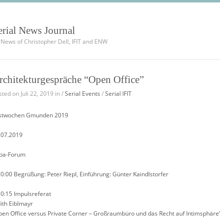
erial News Journal
l News of Christopher Dell, IFIT and ENW
rchitekturgespräche “Open Office”
ted on Juli 22, 2019 in /
Serial Events
/
Serial IFIT
stwochen Gmunden 2019
.07.2019
ba-Forum
10:00 Begrüßung: Peter Riepl, Einführung: Günter Kaindlstorfer
10:15 Impulsreferat
dith Eiblmayr
pen Office versus Private Corner – Großraumbüro und das Recht auf Intimsphäre