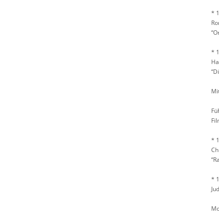
* 
Ro
“O
* 
Ha
“D
Mi
Fü
Fi
* 
Ch
“R
* 
Ju
Mo